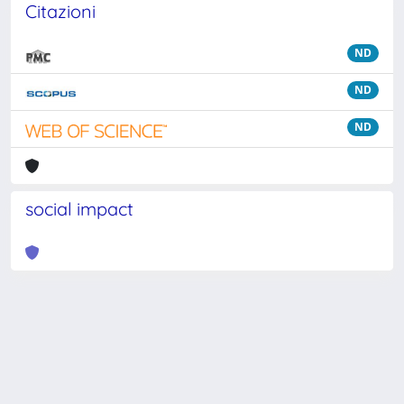
Citazioni
ND
ND
ND
social impact