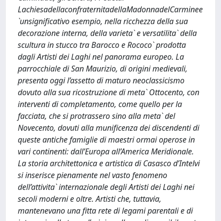
LachiesadellaconfraternitadellaMadonnadelCarminee
`unsignificativo esempio, nella ricchezza della sua
decorazione interna, della varieta` e versatilita` della
scultura in stucco tra Barocco e Rococo` prodotta
dagli Artisti dei Laghi nel panorama europeo. La
parrocchiale di San Maurizio, di origini medievali,
presenta oggi l’assetto di maturo neoclassicismo
dovuto alla sua ricostruzione di meta` Ottocento, con
interventi di completamento, come quello per la
facciata, che si protrassero sino alla meta` del
Novecento, dovuti alla munificenza dei discendenti di
queste antiche famiglie di maestri ormai operose in
vari continenti: dall’Europa all’America Meridionale.
La storia architettonica e artistica di Casasco d’Intelvi
si inserisce pienamente nel vasto fenomeno
dell’attivita` internazionale degli Artisti dei Laghi nei
secoli moderni e oltre. Artisti che, tuttavia,
mantenevano una fitta rete di legami parentali e di