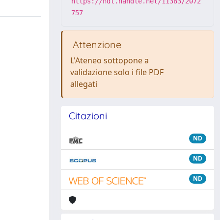
https://hdl.handle.net/11383/2072
757
Attenzione
L'Ateneo sottopone a
validazione solo i file PDF
allegati
Citazioni
ND
ND
ND