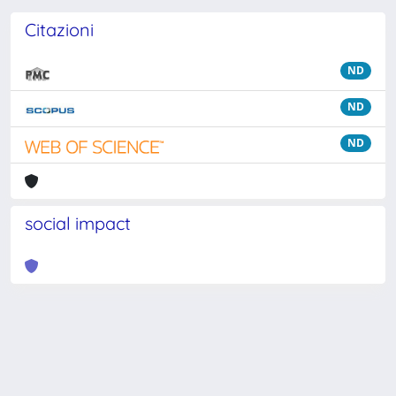
Citazioni
ND
ND
ND
social impact