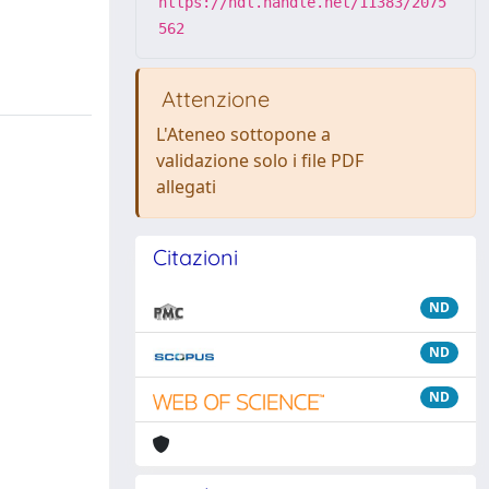
https://hdl.handle.net/11383/2075
562
Attenzione
L'Ateneo sottopone a
validazione solo i file PDF
allegati
Citazioni
ND
ND
ND