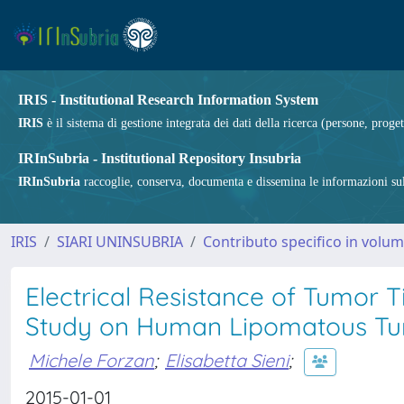
IRIS - Institutional Research Information System
IRIS
è il sistema di gestione integrata dei dati della ricerca (persone, proget
IRInSubria - Institutional Repository Insubria
IRInSubria
raccoglie, conserva, documenta e dissemina le informazioni sulla
IRIS
SIARI UNINSUBRIA
Contributo specifico in volu
Electrical Resistance of Tumor T
Study on Human Lipomatous T
Michele Forzan
;
Elisabetta Sieni
;
2015-01-01