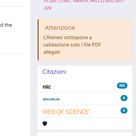
https://hdl.handle.net/11383/2077
220
nd the
Attenzione
L'Ateneo sottopone a
validazione solo i file PDF
allegati
Citazioni
ND
6
4