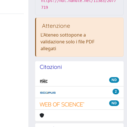
https://hdl.handle.net/11383/2077
719
Attenzione
L'Ateneo sottopone a
validazione solo i file PDF
allegati
Citazioni
ND
2
ND