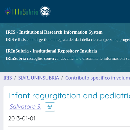
IRIS - Institutional Research Information System
IRIS
è il sistema di gestione integrata dei dati della ricerca (persone, proget
IRInSubria - Institutional Repository Insubria
IRInSubria
raccoglie, conserva, documenta e dissemina le informazioni sulla
IRIS
SIARI UNINSUBRIA
Contributo specifico in volu
Infant regurgitation and pediatr
Salvatore S.
2013-01-01