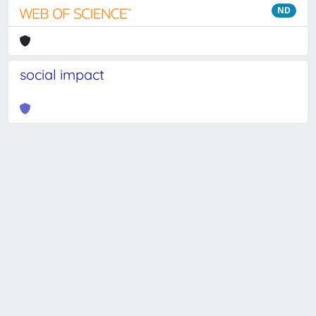
ND
social impact