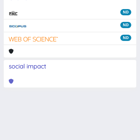
ND
ND
ND
social impact