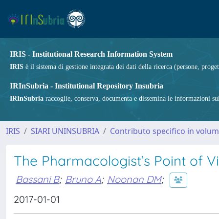
IRIS - Institutional Research Information System
IRIS
è il sistema di gestione integrata dei dati della ricerca (persone, proget
IRInSubria - Institutional Repository Insubria
IRInSubria
raccoglie, conserva, documenta e dissemina le informazioni sulla
IRIS
SIARI UNINSUBRIA
Contributo specifico in volu
The Pharmacologist’s Point of V
Bassani B
;
Bruno A
;
Noonan DM
;
2017-01-01