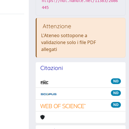
https://hdl.handle.net/11383/2086
445
Attenzione
L'Ateneo sottopone a
validazione solo i file PDF
allegati
Citazioni
ND
ND
ND