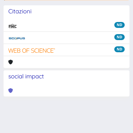
Citazioni
ND
ND
ND
social impact