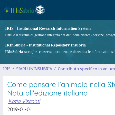
IRIS - Institutional Research Information System
IRIS
è il sistema di gestione integrata dei dati della ricerca (persone, proget
IRInSubria - Institutional Repository Insubria
IRInSubria
raccoglie, conserva, documenta e dissemina le informazioni sulla
IRIS
SIARI UNINSUBRIA
Contributo specifico in volu
Come pensare l'animale nella S
Nota all'edizione italiana
Katia Visconti
2019-01-01