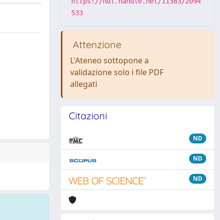
https://hdl.handle.net/11383/2094
533
Attenzione
L'Ateneo sottopone a
validazione solo i file PDF
allegati
Citazioni
ND
ND
ND