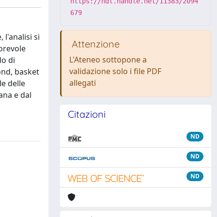
https://hdl.handle.net/11383/2094
679
l'analisi si
Attenzione
vorevole
L'Ateneo sottopone a
do di
validazione solo i file PDF
bond, basket
allegati
e delle
ana e dal
Citazioni
ND
ND
ND