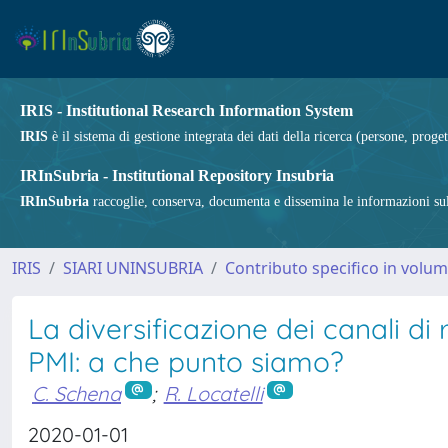
IRIS - Institutional Research Information System
IRIS
è il sistema di gestione integrata dei dati della ricerca (persone, proget
IRInSubria - Institutional Repository Insubria
IRInSubria
raccoglie, conserva, documenta e dissemina le informazioni sulla
IRIS
SIARI UNINSUBRIA
Contributo specifico in volu
La diversificazione dei canali di 
PMI: a che punto siamo?
C. Schena
;
R. Locatelli
2020-01-01