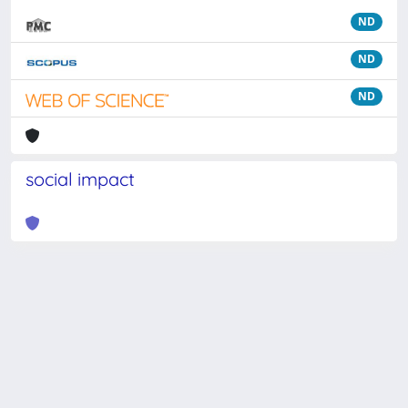
ND
ND
ND
social impact