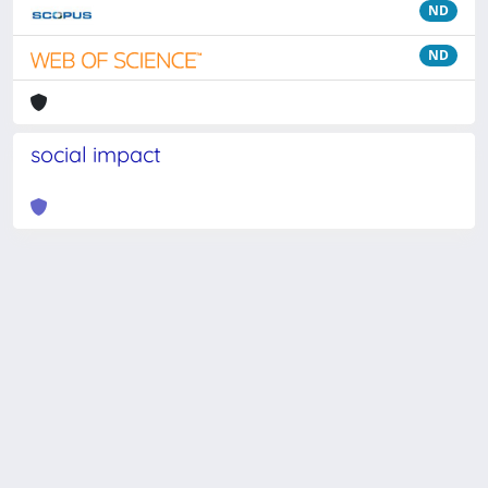
ND
ND
social impact