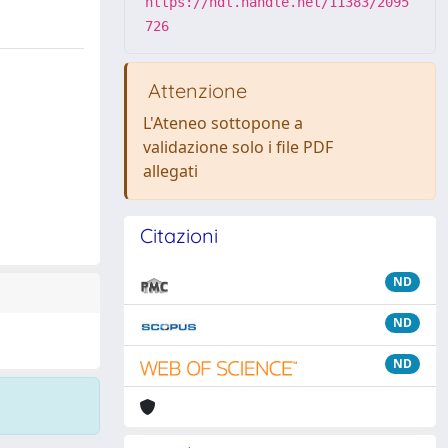
https://hdl.handle.net/11383/2095
726
Attenzione
L'Ateneo sottopone a
validazione solo i file PDF
allegati
Citazioni
ND
ND
ND