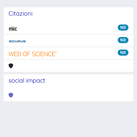
Citazioni
ND
ND
ND
social impact