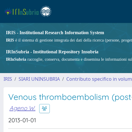
IRIS - Institutional Research Information System
IRIS
è il sistema di gestione integrata dei dati della ricerca (persone, proget
IRInSubria - Institutional Repository Insubria
IRInSubria
raccoglie, conserva, documenta e dissemina le informazioni sulla
IRIS
SIARI UNINSUBRIA
Contributo specifico in volu
Venous thromboembolism (post
Ageno W.
2013-01-01