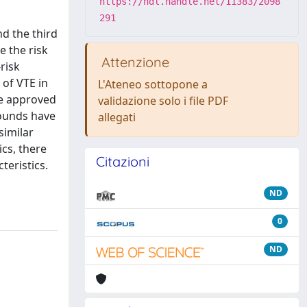
https://hdl.handle.net/11383/2098
291
d the third
 the risk
Attenzione
risk
 of VTE in
L'Ateneo sottopone a
re approved
validazione solo i file PDF
pounds have
allegati
similar
ics, there
Citazioni
eristics.
ND
0
ND