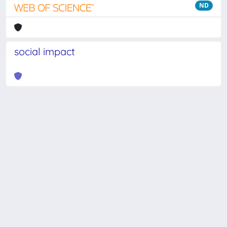
ND
social impact