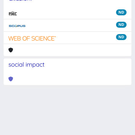
ND
ND
ND
social impact