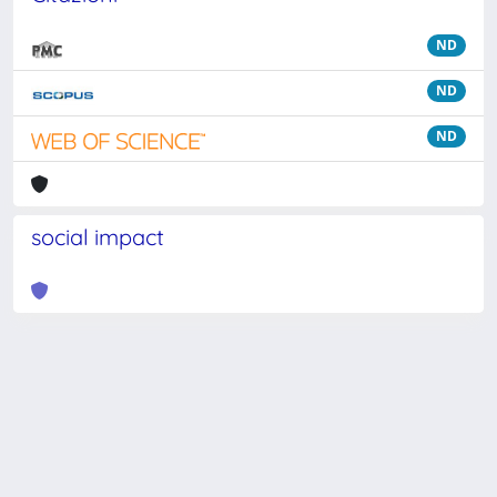
ND
ND
ND
social impact