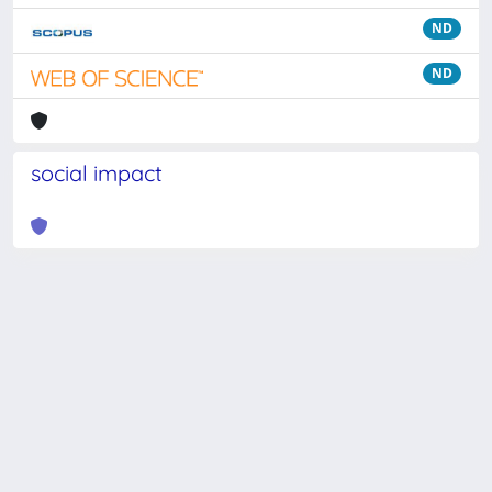
ND
ND
social impact