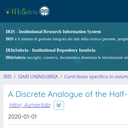
IRIS - Institutional Research Information System
IRIS
è il sistema di gestione integrata dei dati della ricerca (persone, proget
IRInSubria - Institutional Repository Insubria
IRInSubria
raccoglie, conserva, documenta e dissemina le informazioni sulla
IRIS
SIARI UNINSUBRIA
Contributo specifico in volu
A Discrete Analogue of the Half-L
Hitaj, Asmerilda
2020-01-01