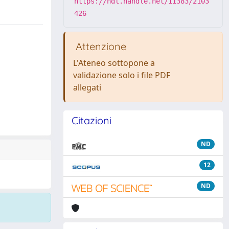
https://hdl.handle.net/11383/2103
426
Attenzione
L'Ateneo sottopone a
validazione solo i file PDF
allegati
Citazioni
ND
12
ND