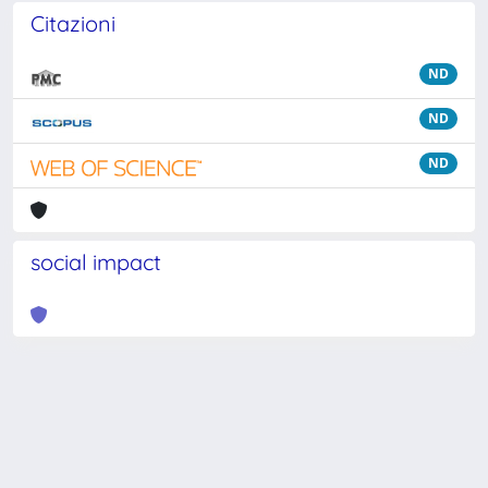
Citazioni
ND
ND
ND
social impact