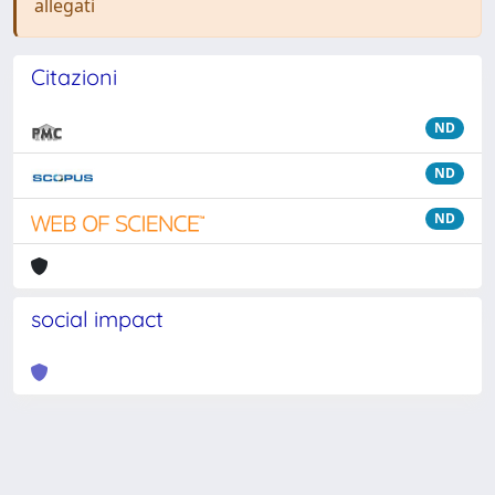
allegati
Citazioni
ND
ND
ND
social impact