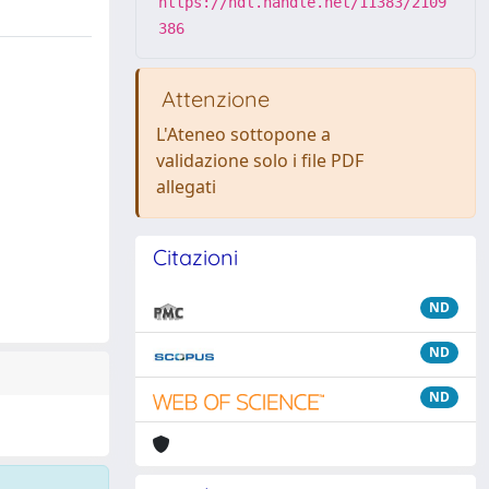
https://hdl.handle.net/11383/2109
386
Attenzione
L'Ateneo sottopone a
validazione solo i file PDF
allegati
Citazioni
ND
ND
ND