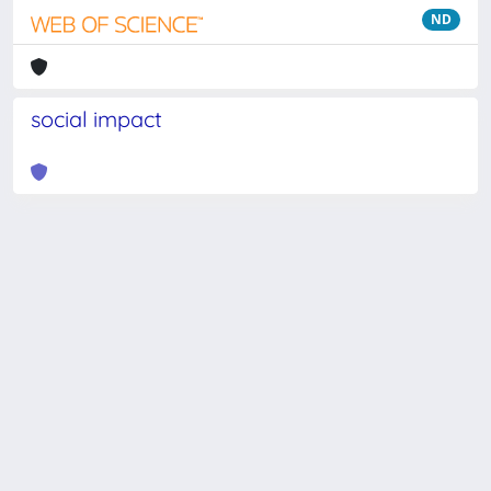
ND
social impact