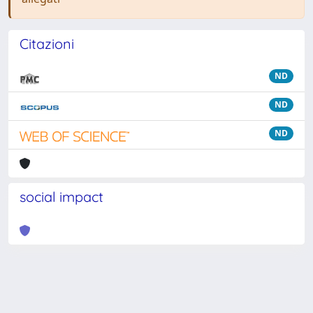
Citazioni
ND
ND
ND
social impact