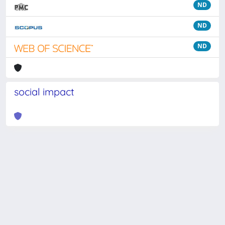
ND
ND
ND
social impact