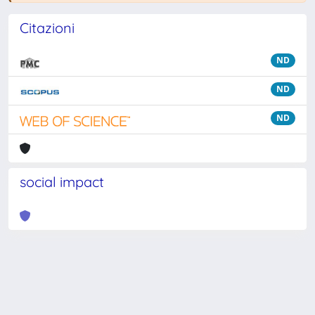
Citazioni
ND
ND
ND
social impact