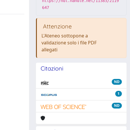
https://hdl.handle.net/11383/2119
647
Attenzione
L'Ateneo sottopone a
validazione solo i file PDF
allegati
Citazioni
ND
1
ND