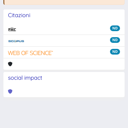
Citazioni
ND
ND
ND
social impact