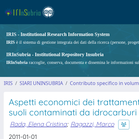
IRIS - Institutional Research Information System
IRIS
è il sistema di gestione integrata dei dati della ricerca (persone, proget
IRInSubria - Institutional Repository Insubria
IRInSubria
raccoglie, conserva, documenta e dissemina le informazioni sulla
IRIS
SIARI UNINSUBRIA
Contributo specifico in volu
Aspetti economici dei trattamenti
suoli contaminati da idrocarburi
Rada, Elena Cristina
;
Ragazzi, Marco
2011-01-01