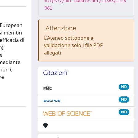
https://hdl.handle.net/11383/2126
981
’”European
Attenzione
esi membri
L'Ateneo sottopone a
fficacia di
validazione solo i file PDF
a)
allegati
ne
 mediante
 non è
Citazioni
re
ND
ND
ND