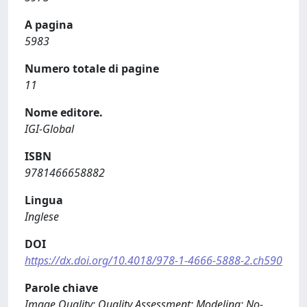
A pagina
5983
Numero totale di pagine
11
Nome editore.
IGI-Global
ISBN
9781466658882
Lingua
Inglese
DOI
https://dx.doi.org/10.4018/978-1-4666-5888-2.ch590
Parole chiave
Image Quality; Quality Assessment; Modeling; No-