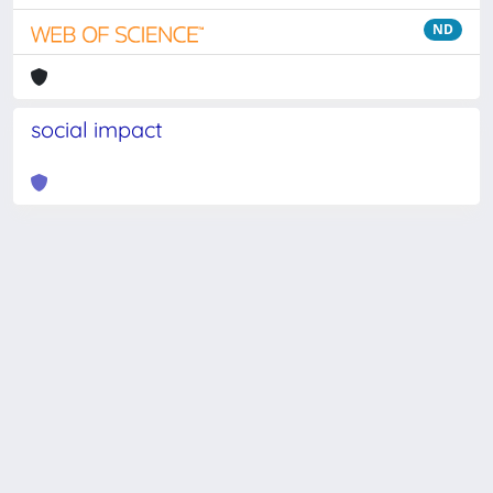
ND
social impact