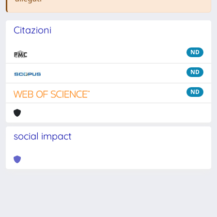
Citazioni
ND
ND
ND
social impact