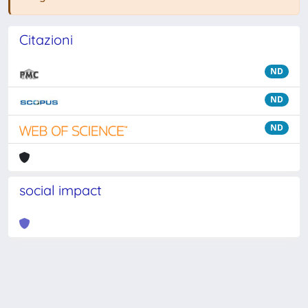
Citazioni
ND
ND
ND
social impact