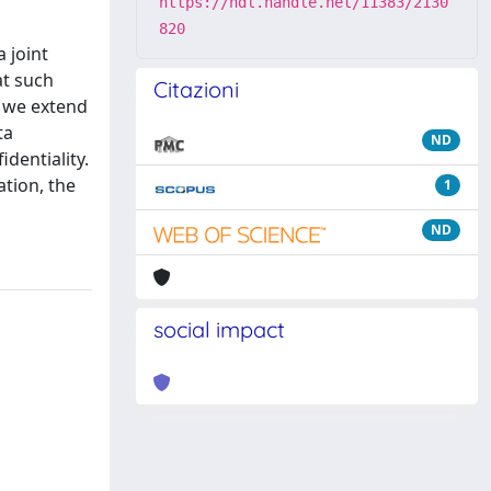
https://hdl.handle.net/11383/2130
820
 joint
at such
Citazioni
, we extend
ta
ND
dentiality.
tion, the
1
ND
social impact