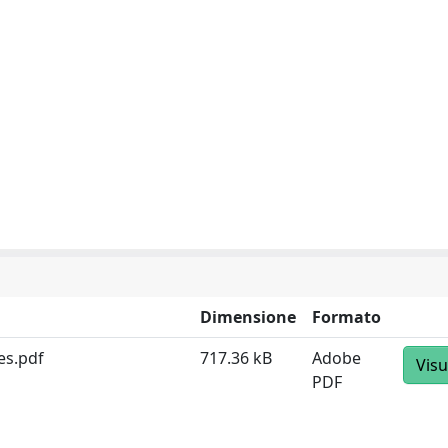
Dimensione
Formato
es.pdf
717.36 kB
Adobe
Visu
PDF