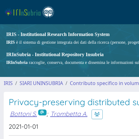
IRIS - Institutional Research Information System
IRIS
è il sistema di gestione integrata dei dati della ricerca (persone, proget
IRInSubria - Institutional Repository Insubria
IRInSubria
raccoglie, conserva, documenta e dissemina le informazioni sulla
IRIS
SIARI UNINSUBRIA
Contributo specifico in volu
Privacy-preserving distributed 
Bottoni S.
;
Trombetta A.
2021-01-01