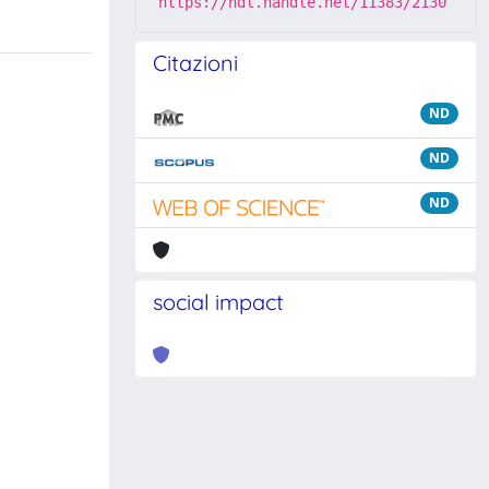
https://hdl.handle.net/11383/2130
Citazioni
ND
ND
ND
social impact