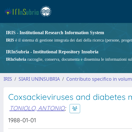
IRIS - Institutional Research Information System
IRIS
è il sistema di gestione integrata dei dati della ricerca (persone, proget
IRInSubria - Institutional Repository Insubria
IRInSubria
raccoglie, conserva, documenta e dissemina le informazioni sulla
IRIS
SIARI UNINSUBRIA
Contributo specifico in volu
Coxsackieviruses and diabetes m
TONIOLO, ANTONIO
;
1988-01-01