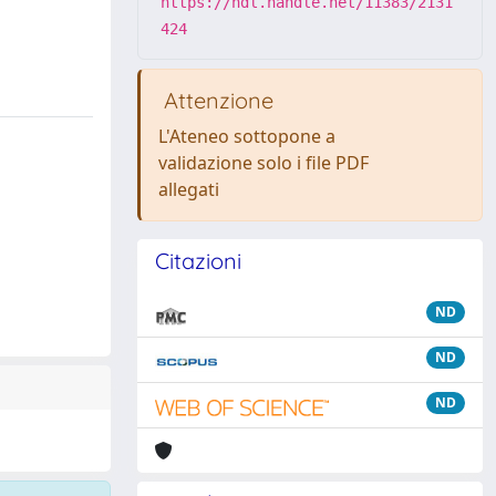
https://hdl.handle.net/11383/2131
424
Attenzione
L'Ateneo sottopone a
validazione solo i file PDF
allegati
Citazioni
ND
ND
ND