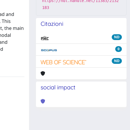
https://hdl.handle.net/11383/2132
183
ead and
 This
Citazioni
nt, the main
modal
ND
 and
ed
0
ND
social impact