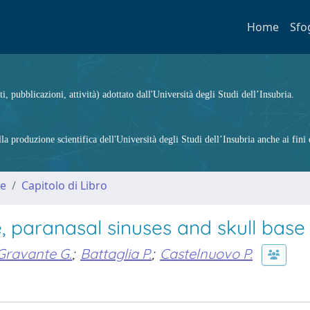
Home
Sfo
ti, pubblicazioni, attività) adottato dall'Università degli Studi dell’Insubria.
 produzione scientifica dell'Università degli Studi dell’Insubria anche ai fini d
me
Capitolo di Libro
, paranasal sinuses and skull base
Gravante G.
;
Battaglia P.
;
Castelnuovo P.