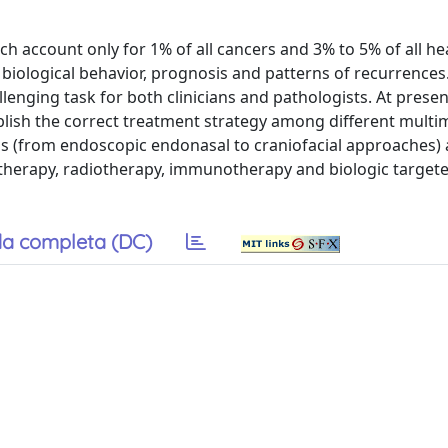
account only for 1% of all cancers and 3% to 5% of all h
 biological behavior, prognosis and patterns of recurrences.
llenging task for both clinicians and pathologists. At prese
blish the correct treatment strategy among different multi
ions (from endoscopic endonasal to craniofacial approaches)
therapy, radiotherapy, immunotherapy and biologic target
a completa (DC)