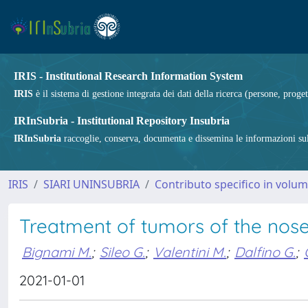
IRIS - Institutional Research Information System
IRIS
è il sistema di gestione integrata dei dati della ricerca (persone, proget
IRInSubria - Institutional Repository Insubria
IRInSubria
raccoglie, conserva, documenta e dissemina le informazioni sulla
IRIS
SIARI UNINSUBRIA
Contributo specifico in volu
Treatment of tumors of the nose
Bignami M.
;
Sileo G.
;
Valentini M.
;
Dalfino G.
;
2021-01-01