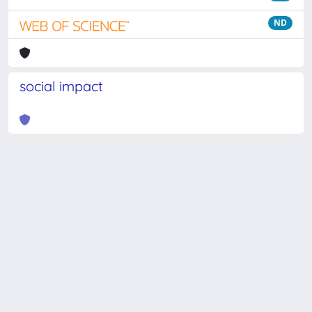
ND
social impact