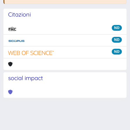
Citazioni
ND
ND
ND
social impact