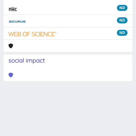
ND
ND
ND
social impact