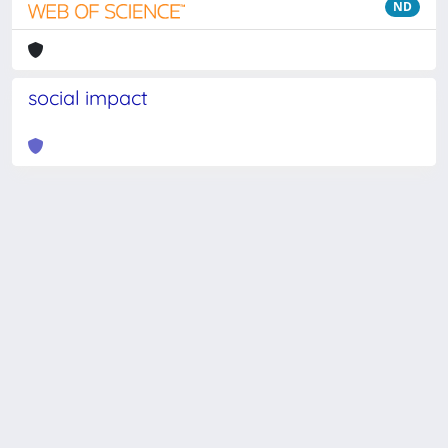
ND
social impact