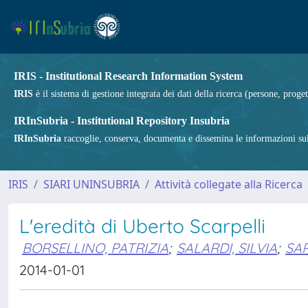
IRIS - Institutional Research Information System
IRIS
è il sistema di gestione integrata dei dati della ricerca (persone, proget
IRInSubria - Institutional Repository Insubria
IRInSubria
raccoglie, conserva, documenta e dissemina le informazioni sulla
IRIS
SIARI UNINSUBRIA
Attività collegate alla Ricerca
L'eredità di Uberto Scarpelli
BORSELLINO, PATRIZIA
;
SALARDI, SILVIA
;
SAP
2014-01-01