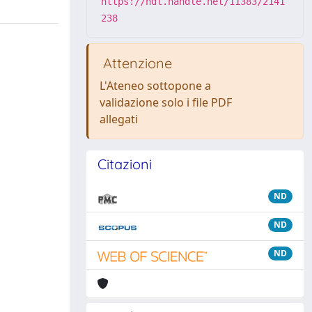
https://hdl.handle.net/11383/2141
238
Attenzione
L'Ateneo sottopone a
validazione solo i file PDF
allegati
Citazioni
ND
ND
ND