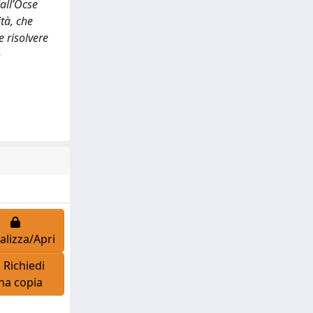
dall’Ocse
ità, che
e risolvere
o
alizza/Apri
Richiedi
na copia