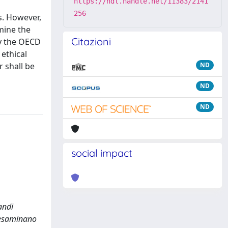
https://hdl.handle.net/11383/2141
256
es. However,
mine the
Citazioni
 by the OECD
 ethical
 shall be
ND
ND
ND
social impact
andi
i esaminano