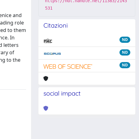
https://hdl.handle.net/11383/2143
531
Venice and
eading role
Citazioni
ated to them
nce. In
ND
 letters
rary of
ND
ng to the
ND
social impact