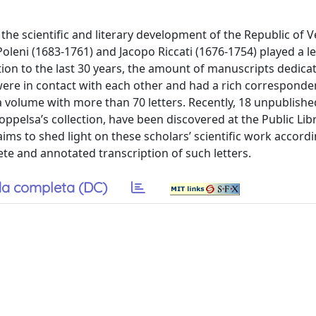
r the scientific and literary development of the Republic of 
oleni (1683-1761) and Jacopo Riccati (1676-1754) played a l
ntion to the last 30 years, the amount of manuscripts dedic
 were in contact with each other and had a rich corresponde
 volume with more than 70 letters. Recently, 18 unpublished
ppelsa’s collection, have been discovered at the Public Lib
ims to shed light on these scholars’ scientific work accordi
e and annotated transcription of such letters.
a completa (DC)