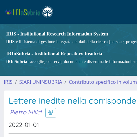
IRIS - Institutional Research Information System
IRIS
è il sistema di gestione integrata dei dati della ricerca (persone, proget
IRInSubria - Institutional Repository Insubria
IRInSubria
raccoglie, conserva, documenta e dissemina le informazioni sulla
IRIS
SIARI UNINSUBRIA
Contributo specifico in volu
Lettere inedite nella corrispond
Pietro Milici
2022-01-01