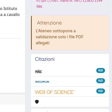
https://hdl.handle.net/11383/2144
986
o Istituto
na a cavallo
Attenzione
L'Ateneo sottopone a
validazione solo i file PDF
allegati
Citazioni
ND
ND
ND