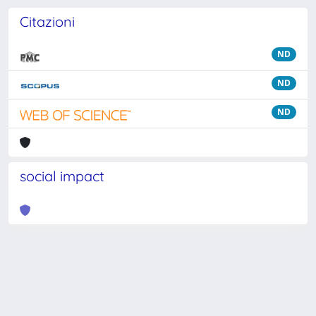
Citazioni
ND
ND
ND
social impact