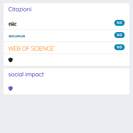
Citazioni
ND
ND
ND
social impact